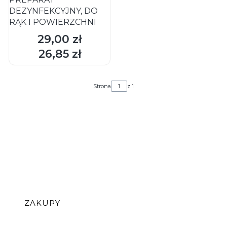
DEZYNFEKCYJNY, DO
RĄK I POWIERZCHNI
29,00 zł
Cena
26,85 zł
Cena
Strona
z 1
Linki w stopce
ZAKUPY