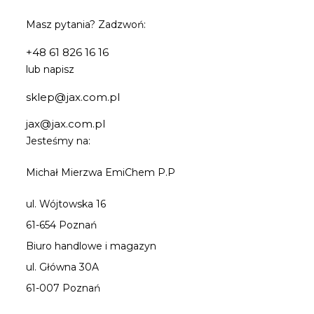
Masz pytania? Zadzwoń:
+48 61 826 16 16
lub napisz
sklep@jax.com.pl
jax@jax.com.pl
Jesteśmy na:
Michał Mierzwa EmiChem P.P
ul. Wójtowska 16
61-654 Poznań
Biuro handlowe i magazyn
ul. Główna 30A
61-007 Poznań