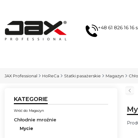
+48 61 826 16 16
JAX Professional
HoReCa
Statki pasażerskie
Magazyn
Chło
KATEGORIE
My
Wróć do: Magazyn
Chłodnie mroźnie
Prod
Mycie
Lis
Koniec menu