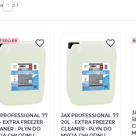
na
z 1
TSELLER
B
J
 PROFESSIONAL 77
JAX PROFESSIONAL 77
5
 - EXTRA FREEZER
20L - EXTRA FREEZER
C
ANER - PŁYN DO
CLEANER - PŁYN DO
M
IA CHŁODNI I
MYCIA CHŁODNI I