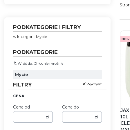
Stro
PODKATEGORIE I FILTRY
w kategorii: Mycie
BES
PODKATEGORIE
Wróć do: Chłodnie mroźnie
Mycie
FILTRY
Wyczyść
CENA
Cena od
Cena do
JAX
10L
zł
zł
CLE
MYC