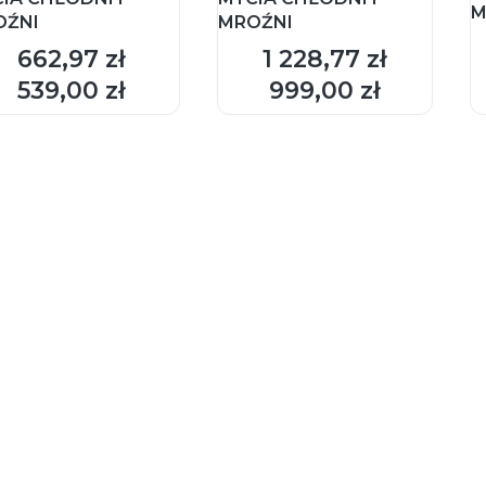
M
OŹNI
MROŹNI
662,97 zł
1 228,77 zł
Cena
Cena
DO KOSZYKA
DO KOSZYKA
539,00 zł
999,00 zł
Cena
Cena