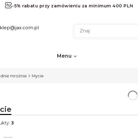
-5% rabatu przy zamówieniu za minimum 400 PLN
-10% rabatu przy zamówieniu za minimum 1000 PLN
sklep@jax.com.pl
-15% rabatu przy zamówieniu za minimum 2000 PLN
-20% rabatu przy zamówieniu za minimum 3000 PLN
Darmowa dostawa przy zamówieniu za minimum 120 
Menu
dnie mroźnie
Mycie
cie
ukty:
3
ta produktów