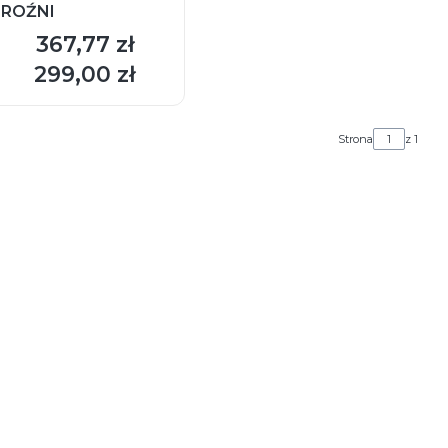
ROŹNI
367,77 zł
Cena
DO KOSZYKA
299,00 zł
Cena
Strona
z 1