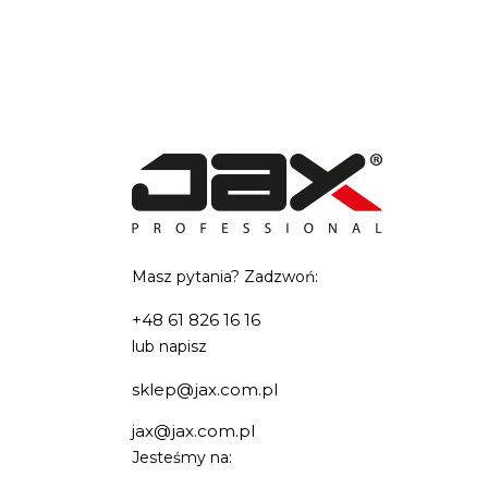
Masz pytania? Zadzwoń:
+48 61 826 16 16
lub napisz
sklep@jax.com.pl
jax@jax.com.pl
Jesteśmy na: