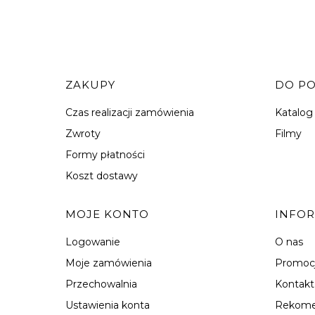
Linki w stopce
ZAKUPY
DO P
Czas realizacji zamówienia
Katalog
Zwroty
Filmy
Formy płatności
Koszt dostawy
MOJE KONTO
INFO
Logowanie
O nas
Moje zamówienia
Promoc
Przechowalnia
Kontakt
Ustawienia konta
Rekome