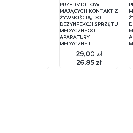
PRZEDMIOTÓW
P
MAJĄCYCH KONTAKT Z
M
ŻYWNOŚCIĄ, DO
Ż
DEZYNFEKCJI SPRZĘTU
D
MEDYCZNEGO,
M
APARATURY
A
MEDYCZNEJ
M
29,00 zł
Cena
DO KOSZYKA
26,85 zł
Cena