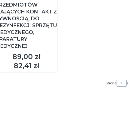
RZEDMIOTÓW
AJĄCYCH KONTAKT Z
YWNOŚCIĄ, DO
EZYNFEKCJI SPRZĘTU
EDYCZNEGO,
PARATURY
EDYCZNEJ
89,00 zł
Cena
DO KOSZYKA
82,41 zł
Cena
Strona
z 1