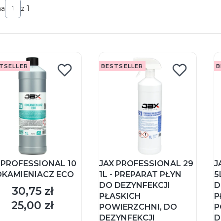
na
z 1
TSELLER
BESTSELLER
B
 PROFESSIONAL 10
JAX PROFESSIONAL 29
J
DKAMIENIACZ ECO
1L - PREPARAT PŁYN
5
DO DEZYNFEKCJI
D
30,75 zł
Cena
PŁASKICH
P
25,00 zł
Cena
POWIERZCHNI, DO
P
DEZYNFEKCJI
D