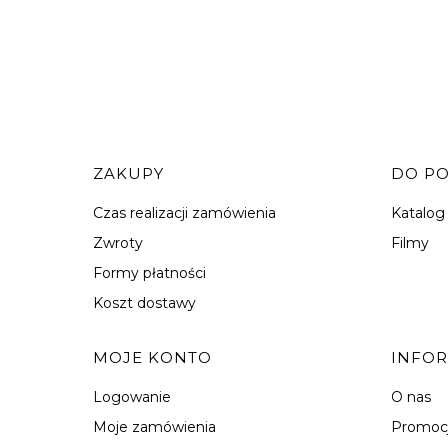
Linki w stopce
ZAKUPY
DO P
Czas realizacji zamówienia
Katalog
Zwroty
Filmy
Formy płatności
Koszt dostawy
MOJE KONTO
INFO
Logowanie
O nas
Moje zamówienia
Promoc