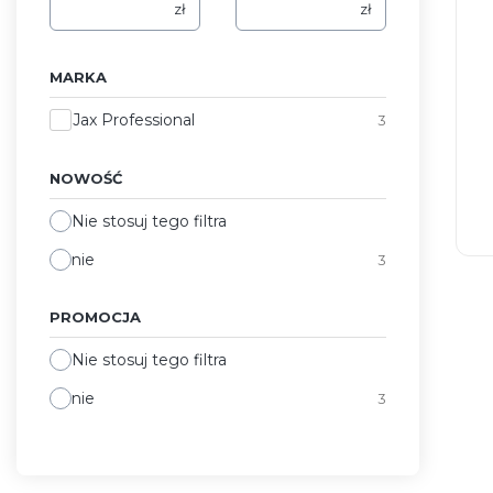
zł
zł
MARKA
Marka
Jax Professional
3
NOWOŚĆ
Nie stosuj tego filtra
nie
3
PROMOCJA
Nie stosuj tego filtra
nie
3