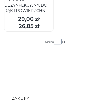
DEZYNFEKCYJNY, DO
RĄK I POWIERZCHNI
29,00 zł
Cena
26,85 zł
Cena
Strona
z 1
Linki w stopce
ZAKUPY