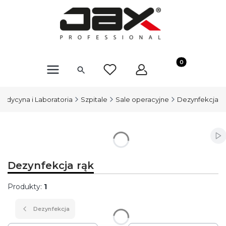
Produkty w kosz
edycyna i Laboratoria
Szpitale
Sale operacyjne
Dezynfekcja
Wł
Dezynfekcja rąk
Produkty:
1
Dezynfekcja