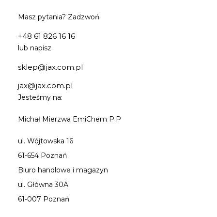
Masz pytania? Zadzwoń:
+48 61 826 16 16
lub napisz
sklep@jax.com.pl
jax@jax.com.pl
Jesteśmy na:
Michał Mierzwa EmiChem P.P
ul. Wójtowska 16
61-654 Poznań
Biuro handlowe i magazyn
ul. Główna 30A
61-007 Poznań