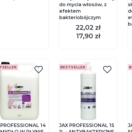
do mycia włosów, z
s
efektem
d
bakteriobójczym
e
b
22,02 zł
Cena
17,90 zł
Cena
DO KOSZYKA
DO KOSZYKA
TSELLER
BESTSELLER
B
 PROFESSIONAL 14
JAX PROFESSIONAL 15
J
- MYDŁO W PŁYNIE
1L - ANTYBAKTERYJNE
5