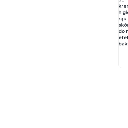
kre
hig
rąk 
skó
do 
efe
bak