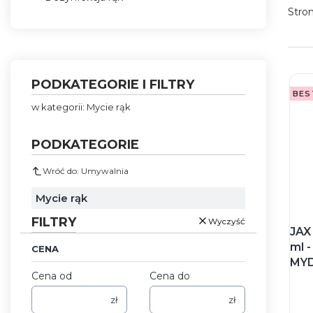
Stro
Koniec menu
PODKATEGORIE I FILTRY
BES
w kategorii: Mycie rąk
PODKATEGORIE
Wróć do: Umywalnia
Mycie rąk
FILTRY
Wyczyść
JAX
ml 
CENA
MYD
Cena od
Cena do
zł
zł