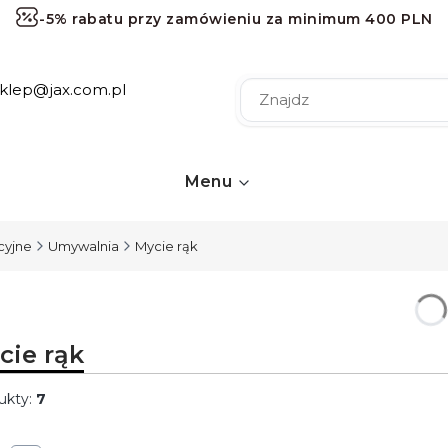
-5% rabatu przy zamówieniu za minimum 400 PLN
-10% rabatu przy zamówieniu za minimum 1000 PLN
sklep@jax.com.pl
-15% rabatu przy zamówieniu za minimum 2000 PLN
-20% rabatu przy zamówieniu za minimum 3000 PLN
Darmowa dostawa przy zamówieniu za minimum 120 
Menu
cyjne
Umywalnia
Mycie rąk
cie rąk
ukty:
7
ta produktów