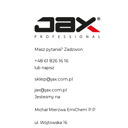
Masz pytania? Zadzwoń:
+48 61 826 16 16
lub napisz
sklep@jax.com.pl
jax@jax.com.pl
Jesteśmy na:
Michał Mierzwa EmiChem P.P
ul. Wójtowska 16