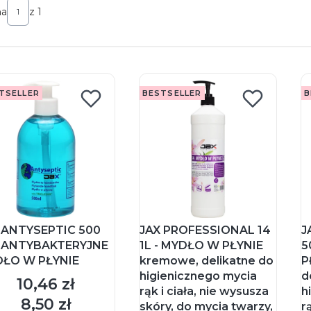
na
z 1
TSELLER
BESTSELLER
B
 ANTYSEPTIC 500
JAX PROFESSIONAL 14
J
- ANTYBAKTERYJNE
1L - MYDŁO W PŁYNIE
5
ŁO W PŁYNIE
kremowe, delikatne do
P
higienicznego mycia
d
10,46 zł
Cena
rąk i ciała, nie wysusza
h
8,50 zł
Cena
skóry, do mycia twarzy,
r