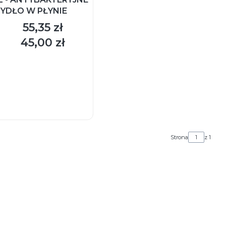
YDŁO W PŁYNIE
55,35 zł
Cena
45,00 zł
Cena
DO KOSZYKA
Strona
z 1