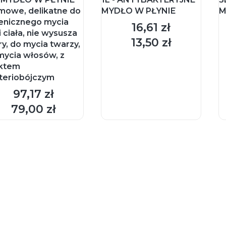
mowe, delikatne do
MYDŁO W PŁYNIE
M
ienicznego mycia
16,61 zł
Cena
i ciała, nie wysusza
13,50 zł
Cena
ry, do mycia twarzy,
mycia włosów, z
ktem
teriobójczym
97,17 zł
Cena
DO KOSZYKA
DO KOSZYKA
79,00 zł
Cena