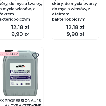
kóry, do mycia twarzy,
skóry, do mycia twarzy,
o mycia włosów, z
do mycia włosów, z
fektem
efektem
akteriobójczym
bakteriobójczym
12,18 zł
12,18 zł
Cena
Cena
DO KOSZYKA
DO KOSZYKA
9,90 zł
9,90 zł
Cena
Cena
ESTSELLER
AX PROFESSIONAL 15
L - ANTYBAKTERYJNE