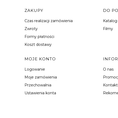
Linki w stopce
ZAKUPY
DO P
Czas realizacji zamówienia
Katalog
Zwroty
Filmy
Formy płatności
Koszt dostawy
MOJE KONTO
INFO
Logowanie
O nas
Moje zamówienia
Promoc
Przechowalnia
Kontakt
Ustawienia konta
Rekome