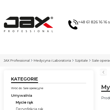
+48 61 826 16 16
JAX Professional
Medycyna i Laboratoria
Szpitale
Sale opera
KATEGORIE
My
Wróć do: Sale operacyjne
Umywalnia
Prod
Mycie rąk
Lis
Dezynfekcja rąk