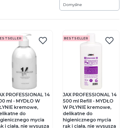
Domyślne
ESTSELLER
BESTSELLER
AX PROFESSIONAL 14
JAX PROFESSIONAL 14
00 ml - MYDŁO W
500 ml Refill - MYDŁO
ŁYNIE kremowe,
W PŁYNIE kremowe,
elikatne do
delikatne do
igienicznego mycia
higienicznego mycia
ąk i ciała, nie wysusza
rąk i ciała, nie wysusza