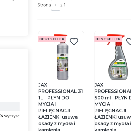
Strona
z 1
BESTSELLER
BESTSELLER
JAX
JAX
PROFESSIONAL 31
PROFESSIONAL
1L - PŁYN DO
500 ml - PŁYN
MYCIA I
MYCIA I
PIELĘGNACJI
PIELĘGNACJI
Wyczyść
ŁAZIENKI usuwa
ŁAZIENKI usu
osady z mydła i
osady z mydła 
kamienia,
kamienia,