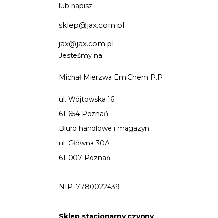
lub napisz
sklep@jax.com.pl
jax@jax.com.pl
Jesteśmy na:
Michał Mierzwa EmiChem P.P
ul. Wójtowska 16
61-654 Poznań
Biuro handlowe i magazyn
ul. Główna 30A
61-007 Poznań
NIP: 7780022439
Sklep stacjonarny czynny