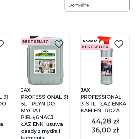
Domyślne
Nowość
BESTSELLER
BESTSELLER
JAX
JAX
 31
PROFESSIONAL 31
PROFESSIONAL
 DO
5L - PŁYN DO
31S 1L - ŁAZIENKA
MYCIA I
KAMIEŃ I RDZA
PIELĘGNACJI
44,28 zł
Cena
wa
ŁAZIENKI usuwa
36,00 zł
Cena
i
osady z mydła i
kamienia,