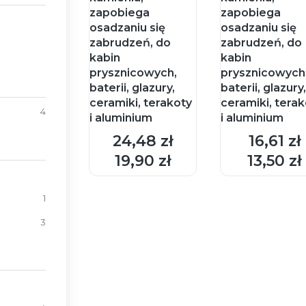
zapobiega
zapobiega
osadzaniu się
osadzaniu się
zabrudzeń, do
zabrudzeń, do
kabin
kabin
prysznicowych,
prysznicowych
baterii, glazury,
baterii, glazury
ceramiki, terakoty
ceramiki, tera
4
i aluminium
i aluminium
24,48 zł
16,61 zł
DO
DO
Cena
Cena
KOSZYKA
KOSZYKA
19,90 zł
13,50 zł
Cena
Cena
1
3