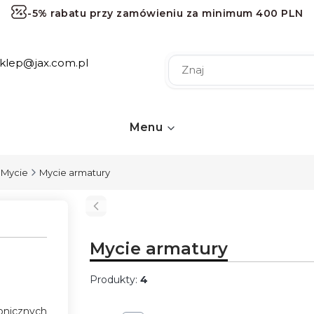
-5% rabatu przy zamówieniu za minimum 400 PLN
-10% rabatu przy zamówieniu za minimum 1000 PLN
sklep@jax.com.pl
-15% rabatu przy zamówieniu za minimum 2000 PLN
-20% rabatu przy zamówieniu za minimum 3000 PLN
Darmowa dostawa przy zamówieniu za minimum 120 
Menu
Mycie
Mycie armatury
Mycie armatury
Produkty:
4
Lista produktów
ronicznych