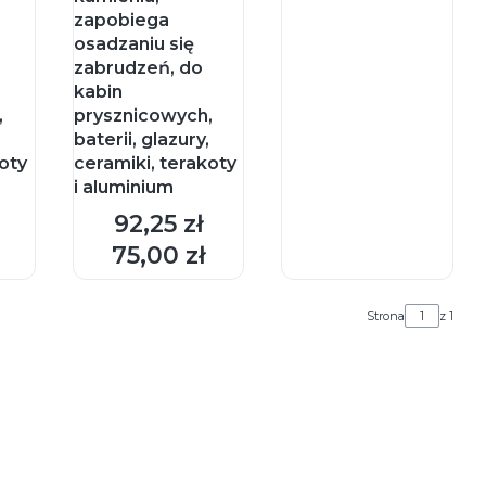
zapobiega
osadzaniu się
zabrudzeń, do
kabin
,
prysznicowych,
,
baterii, glazury,
koty
ceramiki, terakoty
i aluminium
92,25 zł
DO
DO
Cena
KOSZYKA
KOSZYKA
75,00 zł
Cena
Strona
z 1