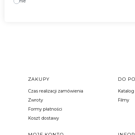
nie
Linki w stopce
ZAKUPY
DO P
Czas realizacji zamówienia
Katalog
Zwroty
Filmy
Formy płatności
Koszt dostawy
MOJE KONTO
INFO