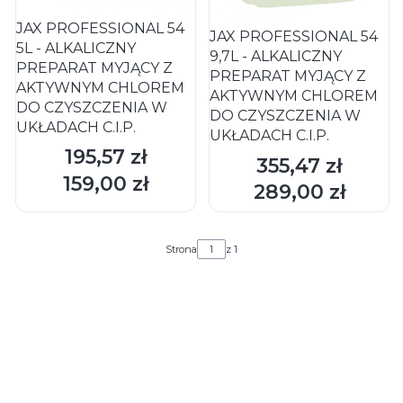
JAX PROFESSIONAL 54
JAX PROFESSIONAL 54
5L - ALKALICZNY
9,7L - ALKALICZNY
PREPARAT MYJĄCY Z
PREPARAT MYJĄCY Z
AKTYWNYM CHLOREM
AKTYWNYM CHLOREM
DO CZYSZCZENIA W
DO CZYSZCZENIA W
UKŁADACH C.I.P.
UKŁADACH C.I.P.
195,57 zł
Cena
355,47 zł
Cena
159,00 zł
DO KOSZYKA
DO KOSZYKA
Cena
289,00 zł
Cena
Strona
z 1