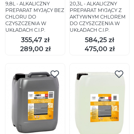
9,8L - ALKALICZNY
20,3L - ALKALICZNY
PREPARAT MYJĄCY BEZ
PREPARAT MYJĄCY Z
CHLORU DO
AKTYWNYM CHLOREM
CZYSZCZENIA W
DO CZYSZCZENIA W
UKŁADACH C.I.P.
UKŁADACH C.I.P.
355,47 zł
584,25 zł
Cena
Cena
DO KOSZYKA
DO KOSZYKA
289,00 zł
475,00 zł
Cena
Cena