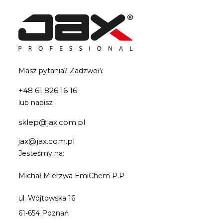
Masz pytania? Zadzwoń:
+48 61 826 16 16
lub napisz
sklep@jax.com.pl
jax@jax.com.pl
Jesteśmy na:
Michał Mierzwa EmiChem P.P
ul. Wójtowska 16
61-654 Poznań