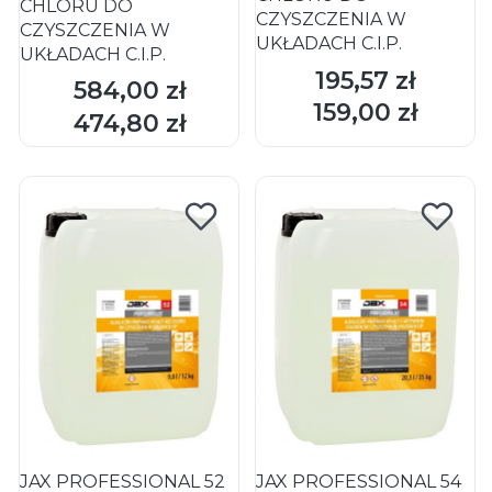
CHLORU DO
CZYSZCZENIA W
CZYSZCZENIA W
UKŁADACH C.I.P.
UKŁADACH C.I.P.
195,57 zł
Cena
584,00 zł
Cena
159,00 zł
DO KOSZYKA
DO KOSZYKA
Cena
474,80 zł
Cena
JAX PROFESSIONAL 52
JAX PROFESSIONAL 54