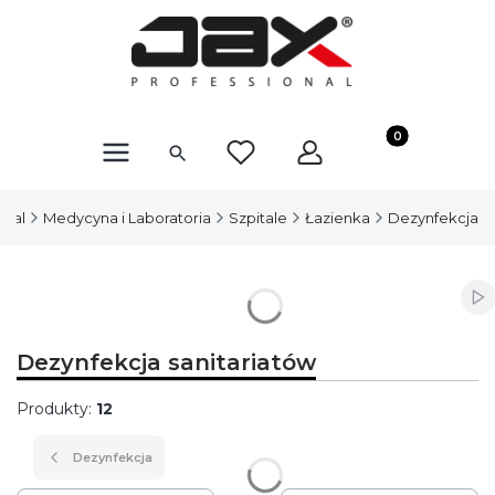
Produkty w kosz
onal
Medycyna i Laboratoria
Szpitale
Łazienka
Dezynfekcja
Wł
Dezynfekcja sanitariatów
Produkty:
12
Dezynfekcja