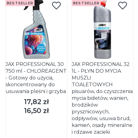
BESTSELLER
BESTSELLER
JAX PROFESSIONAL 30
JAX PROFESSIONAL 32
750 ml - CHLOREAGENT
1L - PŁYN DO MYCIA
- Gotowy do użycia,
MUSZLI
skoncentrowany do
TOALETOWYCH
usuwania pleśni i grzyba
pisuarów, do czyszczenia
mycia bidetów, wanien,
17,82 zł
Cena
brodzików
16,50 zł
Cena
prysznicowych,
odpływów, usuwa brud,
kamień, osady mineralne
i rdzawe zacieki