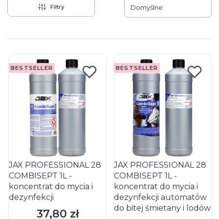
Filtry
Domyślne
Lista produktów
BESTSELLER
BESTSELLER
JAX PROFESSIONAL 28
JAX PROFESSIONAL 28
COMBISEPT 1L -
COMBISEPT 1L -
koncentrat do mycia i
koncentrat do mycia i
dezynfekcji
dezynfekcji automatów
do bitej śmietany i lodów
37,80 zł
Cena