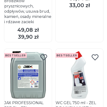
brodzików
33,00 zł
Cena
prysznicowych,
odpływów, usuwa brud,
kamień, osady mineralne
i rdzawe zacieki
49,08 zł
Cena
DO KOSZYKA
DO KOSZYKA
39,90 zł
Cena
BESTSELLER
BESTSELLER
JAX PROFESSIONAL
WC GEL 750 ml - ŻEL