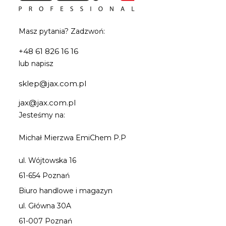
Masz pytania? Zadzwoń:
+48 61 826 16 16
lub napisz
sklep@jax.com.pl
jax@jax.com.pl
Jesteśmy na:
Michał Mierzwa EmiChem P.P
ul. Wójtowska 16
61-654 Poznań
Biuro handlowe i magazyn
ul. Główna 30A
61-007 Poznań