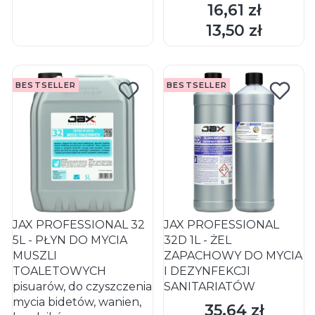
16,61 zł
Cena
DO KOSZYKA
DO KOSZYKA
13,50 zł
Cena
BESTSELLER
BESTSELLER
JAX PROFESSIONAL 32
JAX PROFESSIONAL
5L - PŁYN DO MYCIA
32D 1L - ŻEL
MUSZLI
ZAPACHOWY DO MYCIA
TOALETOWYCH
I DEZYNFEKCJI
pisuarów, do czyszczenia
SANITARIATÓW
mycia bidetów, wanien,
35,64 zł
Cena