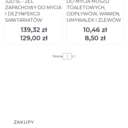
32D 5L - ŻEL
DO MYCIA MUSZLI
ZAPACHOWY DO MYCIA
TOALETOWYCH,
I DEZYNFEKCJI
ODPŁYWÓW, WANIEN,
SANITARIATÓW
UMYWALEK I ZLEWÓW
139,32 zł
10,46 zł
Cena
Cena
DO KOSZYKA
DO KOSZYKA
129,00 zł
8,50 zł
Cena
Cena
Strona
z 1
Linki w stopce
ZAKUPY