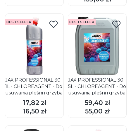
BESTSELLER
BESTSELLER
JAX PROFESSIONAL 30
JAX PROFESSIONAL 30
1L - CHLOREAGENT - Do
5L - CHLOREAGENT - Do
usuwania pleśni i grzyba
usuwania pleśni i grzyba
17,82 zł
59,40 zł
Cena
Cena
DO KOSZYKA
DO KOSZYKA
16,50 zł
55,00 zł
Cena
Cena