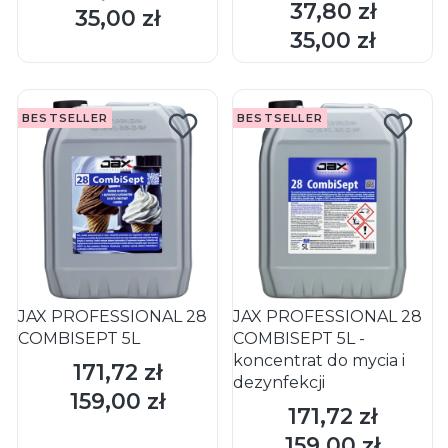
37,80 zł
Cena
35,00 zł
Cena
DO KOSZYKA
DO KOSZYKA
35,00 zł
Cena
BESTSELLER
BESTSELLER
JAX PROFESSIONAL 28
JAX PROFESSIONAL 28
COMBISEPT 5L
COMBISEPT 5L -
koncentrat do mycia i
171,72 zł
Cena
dezynfekcji
159,00 zł
Cena
171,72 zł
Cena
DO KOSZYKA
DO KOSZYKA
159,00 zł
Cena