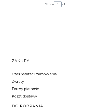
Strona
z 1
Linki w stopce
ZAKUPY
Czas realizacji zamówienia
Zwroty
Formy płatności
Koszt dostawy
DO POBRANIA