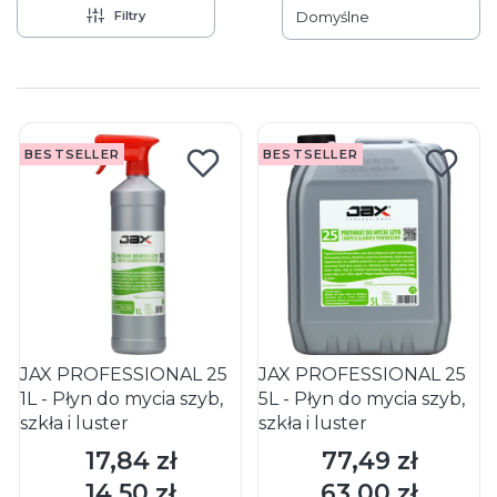
Filtry
Domyślne
Lista produktów
BESTSELLER
BESTSELLER
JAX PROFESSIONAL 25
JAX PROFESSIONAL 25
1L - Płyn do mycia szyb,
5L - Płyn do mycia szyb,
szkła i luster
szkła i luster
17,84 zł
77,49 zł
Cena
Cena
DO KOSZYKA
DO KOSZYKA
14,50 zł
63,00 zł
Cena
Cena