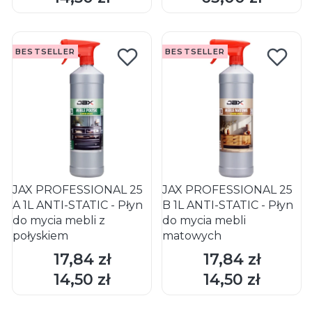
BESTSELLER
BESTSELLER
JAX PROFESSIONAL 25
JAX PROFESSIONAL 25
A 1L ANTI-STATIC - Płyn
B 1L ANTI-STATIC - Płyn
do mycia mebli z
do mycia mebli
połyskiem
matowych
17,84 zł
17,84 zł
Cena
Cena
DO KOSZYKA
DO KOSZYKA
14,50 zł
14,50 zł
Cena
Cena