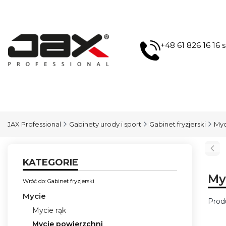
+48 61 826 16 16
JAX Professional
Gabinety urody i sport
Gabinet fryzjerski
Myc
KATEGORIE
My
Wróć do: Gabinet fryzjerski
Mycie
Prod
Mycie rąk
Lis
Mycie powierzchni