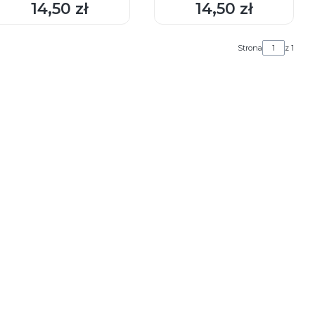
14,50 zł
14,50 zł
Cena
Cena
Strona
z 1