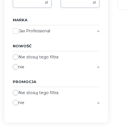
zł
zł
MARKA
Marka
Jax Professional
4
NOWOŚĆ
Nie stosuj tego filtra
nie
4
PROMOCJA
Nie stosuj tego filtra
nie
4