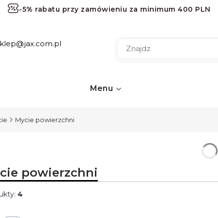
-5% rabatu przy zamówieniu za minimum 400 PLN
-10% rabatu przy zamówieniu za minimum 1000 PLN
sklep@jax.com.pl
-15% rabatu przy zamówieniu za minimum 2000 PLN
-20% rabatu przy zamówieniu za minimum 3000 PLN
Darmowa dostawa przy zamówieniu za minimum 120 
Menu
ie
Mycie powierzchni
cie powierzchni
ukty:
4
ta produktów