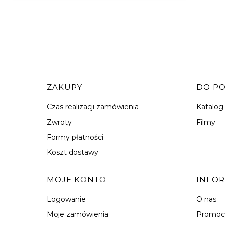
Linki w stopce
ZAKUPY
DO P
Czas realizacji zamówienia
Katalog
Zwroty
Filmy
Formy płatności
Koszt dostawy
MOJE KONTO
INFO
Logowanie
O nas
Moje zamówienia
Promoc