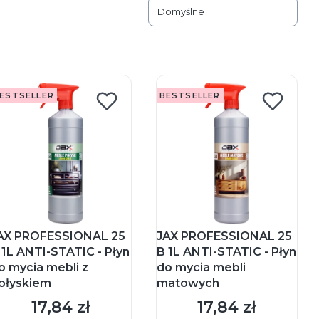
Domyślne
ESTSELLER
BESTSELLER
AX PROFESSIONAL 25
JAX PROFESSIONAL 25
 1L ANTI-STATIC - Płyn
B 1L ANTI-STATIC - Płyn
o mycia mebli z
do mycia mebli
ołyskiem
matowych
17,84 zł
17,84 zł
Cena
Cena
DO KOSZYKA
DO KOSZYKA