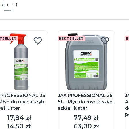
na
z 1
TSELLER
BESTSELLER
B
 PROFESSIONAL 25
JAX PROFESSIONAL 25
J
 Płyn do mycia szyb,
5L - Płyn do mycia szyb,
A
a i luster
szkła i luster
d
p
17,84 zł
77,49 zł
Cena
Cena
14,50 zł
63,00 zł
Cena
Cena
DO KOSZYKA
DO KOSZYKA