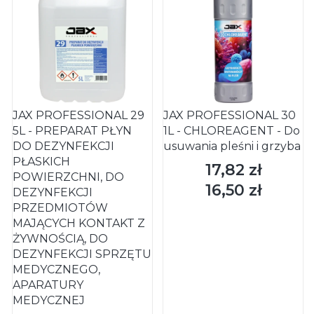
JAX PROFESSIONAL 29
JAX PROFESSIONAL 30
5L - PREPARAT PŁYN
1L - CHLOREAGENT - Do
DO DEZYNFEKCJI
usuwania pleśni i grzyba
PŁASKICH
17,82 zł
Cena
POWIERZCHNI, DO
16,50 zł
Cena
DEZYNFEKCJI
PRZEDMIOTÓW
MAJĄCYCH KONTAKT Z
ŻYWNOŚCIĄ, DO
DEZYNFEKCJI SPRZĘTU
MEDYCZNEGO,
APARATURY
MEDYCZNEJ