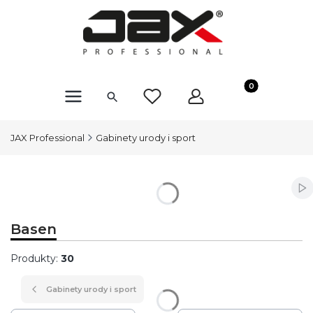
Produkty w kosz
JAX Professional
Gabinety urody i sport
Wł
Basen
Produkty:
30
Gabinety urody i sport