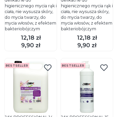
delikatne do
delikatne do
higienicznego mycia rąk i
higienicznego mycia rąk i
ciała, nie wysusza skóry,
ciała, nie wysusza skóry,
do mycia twarzy, do
do mycia twarzy, do
mycia włosów, z efektem
mycia włosów, z efektem
bakteriobójczym
bakteriobójczym
12,18 zł
12,18 zł
Cena
Cena
DO KOSZYKA
DO KOSZYKA
9,90 zł
9,90 zł
Cena
Cena
BESTSELLER
BESTSELLER