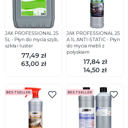
JAX PROFESSIONAL 25
JAX PROFESSIONAL 25
5L - Płyn do mycia szyb,
A 1L ANTI-STATIC - Płyn
szkła i luster
do mycia mebli z
połyskiem
77,49 zł
Cena
17,84 zł
Cena
63,00 zł
Cena
DO KOSZYKA
DO KOSZYKA
14,50 zł
Cena
BESTSELLER
BESTSELLER