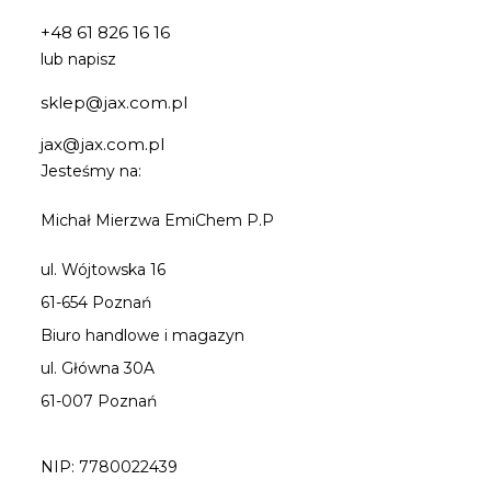
+48 61 826 16 16
lub napisz
sklep@jax.com.pl
jax@jax.com.pl
Jesteśmy na:
Michał Mierzwa EmiChem P.P
ul. Wójtowska 16
61-654 Poznań
Biuro handlowe i magazyn
ul. Główna 30A
61-007 Poznań
NIP: 7780022439