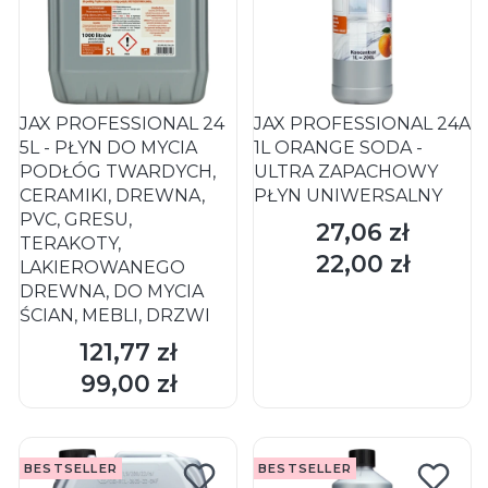
JAX PROFESSIONAL 24
JAX PROFESSIONAL 24A
5L - PŁYN DO MYCIA
1L ORANGE SODA -
PODŁÓG TWARDYCH,
ULTRA ZAPACHOWY
CERAMIKI, DREWNA,
PŁYN UNIWERSALNY
PVC, GRESU,
27,06 zł
Cena
TERAKOTY,
22,00 zł
Cena
LAKIEROWANEGO
DREWNA, DO MYCIA
ŚCIAN, MEBLI, DRZWI
121,77 zł
Cena
DO KOSZYKA
DO KOSZYKA
99,00 zł
Cena
BESTSELLER
BESTSELLER