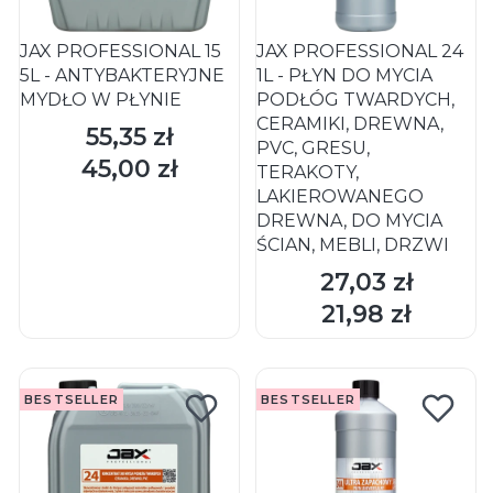
JAX PROFESSIONAL 15
JAX PROFESSIONAL 24
5L - ANTYBAKTERYJNE
1L - PŁYN DO MYCIA
MYDŁO W PŁYNIE
PODŁÓG TWARDYCH,
CERAMIKI, DREWNA,
55,35 zł
Cena
PVC, GRESU,
45,00 zł
Cena
TERAKOTY,
LAKIEROWANEGO
DREWNA, DO MYCIA
ŚCIAN, MEBLI, DRZWI
27,03 zł
Cena
DO KOSZYKA
DO KOSZYKA
21,98 zł
Cena
BESTSELLER
BESTSELLER