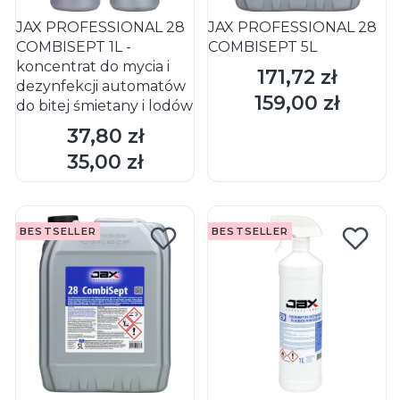
JAX PROFESSIONAL 28
JAX PROFESSIONAL 28
COMBISEPT 1L -
COMBISEPT 5L
koncentrat do mycia i
171,72 zł
Cena
dezynfekcji automatów
159,00 zł
Cena
do bitej śmietany i lodów
37,80 zł
Cena
DO KOSZYKA
DO KOSZYKA
35,00 zł
Cena
BESTSELLER
BESTSELLER