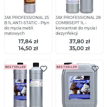
JAX PROFESSIONAL 25
JAX PROFESSIONAL 28
B 1L ANTI-STATIC - Płyn
COMBISEPT 1L -
do mycia mebli
koncentrat do mycia i
matowych
dezynfekcji
17,84 zł
37,80 zł
Cena
Cena
DO KOSZYKA
DO KOSZYKA
14,50 zł
35,00 zł
Cena
Cena
BESTSELLER
BESTSELLER