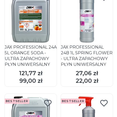
JAX PROFESSIONAL 24A
JAX PROFESSIONAL
5L ORANGE SODA -
24B 1L SPRING FLOWER
ULTRA ZAPACHOWY
- ULTRA ZAPACHOWY
PŁYN UNIWERSALNY
PŁYN UNIWERSALNY
121,77 zł
27,06 zł
Cena
Cena
DO KOSZYKA
DO KOSZYKA
99,00 zł
22,00 zł
Cena
Cena
BESTSELLER
BESTSELLER