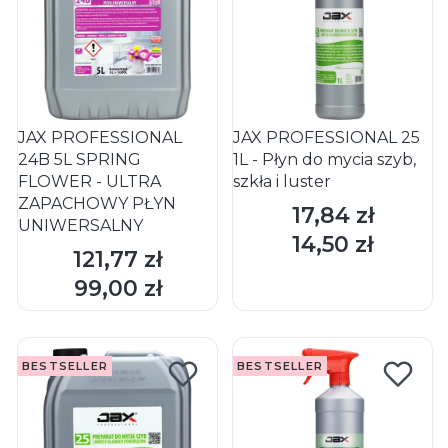
JAX PROFESSIONAL
JAX PROFESSIONAL 25
24B 5L SPRING
1L - Płyn do mycia szyb,
FLOWER - ULTRA
szkła i luster
ZAPACHOWY PŁYN
17,84 zł
Cena
UNIWERSALNY
14,50 zł
Cena
121,77 zł
Cena
DO KOSZYKA
DO KOSZYKA
99,00 zł
Cena
BESTSELLER
BESTSELLER