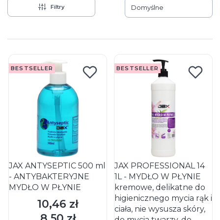
Filtry
Domyślne
Lista produktów
BESTSELLER
BESTSELLER
JAX ANTYSEPTIC 500 ml
JAX PROFESSIONAL 14
- ANTYBAKTERYJNE
1L - MYDŁO W PŁYNIE
MYDŁO W PŁYNIE
kremowe, delikatne do
higienicznego mycia rąk i
10,46 zł
Cena
ciała, nie wysusza skóry,
8,50 zł
Cena
do mycia twarzy, do