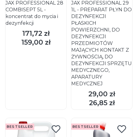
JAX PROFESSIONAL 28
JAX PROFESSIONAL 29
COMBISEPT 5L -
1L - PREPARAT PŁYN DO
koncentrat do mycia i
DEZYNFEKCJI
dezynfekcji
PŁASKICH
POWIERZCHNI, DO
171,72 zł
Cena
DEZYNFEKCJI
159,00 zł
Cena
PRZEDMIOTÓW
MAJĄCYCH KONTAKT Z
ŻYWNOŚCIĄ, DO
DEZYNFEKCJI SPRZĘTU
MEDYCZNEGO,
APARATURY
MEDYCZNEJ
29,00 zł
Cena
DO KOSZYKA
DO KOSZYKA
26,85 zł
Cena
BESTSELLER
BESTSELLER