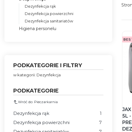
Stro
Dezynfekcja rąk
Dezynfekcja powierzchni
Dezynfekcja sanitariatów
Higiena personelu
Koniec menu
BES
PODKATEGORIE I FILTRY
w kategorii: Dezynfekcja
PODKATEGORIE
Wróć do: Pieczarkarnia
JAX
Dezynfekcja rąk
1
5L 
Dezynfekcja powierzchni
7
PRE
DEZ
Dezynfekcja sanitariatów
7