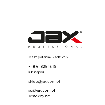
Masz pytania? Zadzwoń:
+48 61 826 16 16
lub napisz
sklep@jax.com.pl
jax@jax.com.pl
Jesteśmy na: