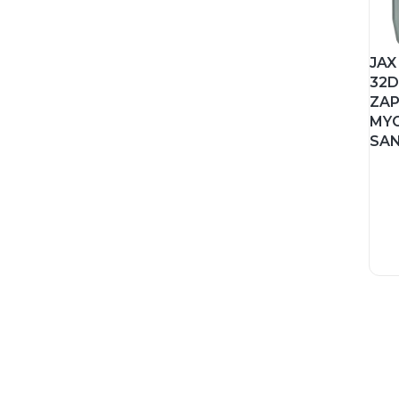
JAX
32D
ZA
MYC
SA