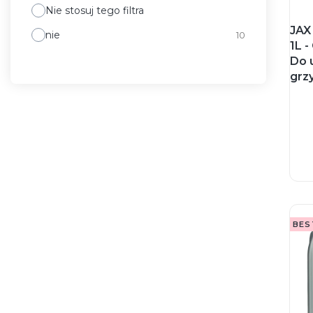
Nie stosuj tego filtra
JAX
nie
10
1L 
Do 
grz
BES