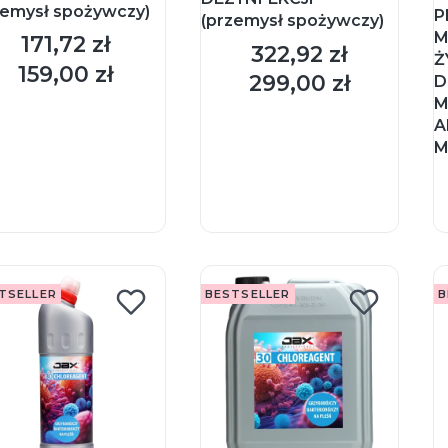
zemysł spożywczy)
P
(przemysł spożywczy)
M
171,72 zł
Cena
322,92 zł
Cena
Ż
159,00 zł
Cena
299,00 zł
D
Cena
M
A
M
DO KOSZYKA
DO KOSZYKA
TSELLER
BESTSELLER
B