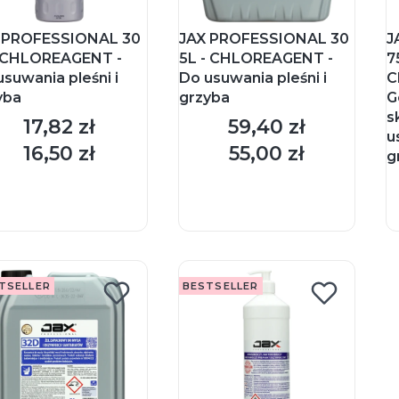
 PROFESSIONAL 30
JAX PROFESSIONAL 30
J
- CHLOREAGENT -
5L - CHLOREAGENT -
7
usuwania pleśni i
Do usuwania pleśni i
C
yba
grzyba
G
s
17,82 zł
59,40 zł
Cena
Cena
u
16,50 zł
55,00 zł
Cena
Cena
g
DO KOSZYKA
DO KOSZYKA
TSELLER
BESTSELLER