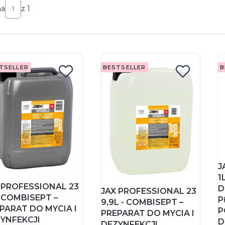
na
z 1
TSELLER
BESTSELLER
B
J
1
 PROFESSIONAL 23
D
JAX PROFESSIONAL 23
- COMBISEPT –
P
9,9L - COMBISEPT –
PARAT DO MYCIA I
P
PREPARAT DO MYCIA I
YNFEKCJI
D
DEZYNFEKCJI