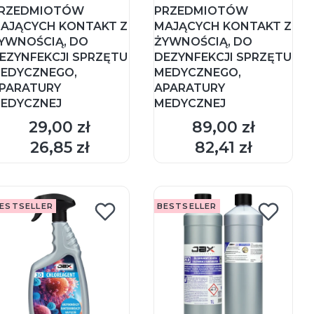
RZEDMIOTÓW
PRZEDMIOTÓW
AJĄCYCH KONTAKT Z
MAJĄCYCH KONTAKT Z
YWNOŚCIĄ, DO
ŻYWNOŚCIĄ, DO
EZYNFEKCJI SPRZĘTU
DEZYNFEKCJI SPRZĘTU
EDYCZNEGO,
MEDYCZNEGO,
PARATURY
APARATURY
EDYCZNEJ
MEDYCZNEJ
29,00 zł
89,00 zł
Cena
Cena
DO KOSZYKA
DO KOSZYKA
26,85 zł
82,41 zł
Cena
Cena
ESTSELLER
BESTSELLER