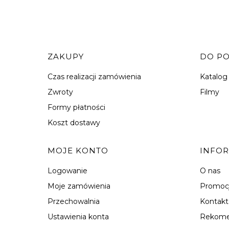
Linki w stopce
ZAKUPY
DO P
Czas realizacji zamówienia
Katalog
Zwroty
Filmy
Formy płatności
Koszt dostawy
MOJE KONTO
INFO
Logowanie
O nas
Moje zamówienia
Promoc
Przechowalnia
Kontakt
Ustawienia konta
Rekome