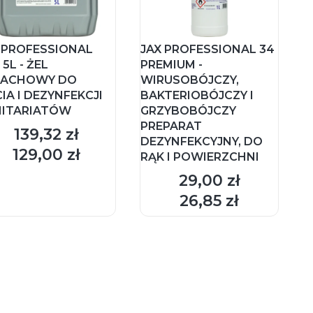
 PROFESSIONAL
JAX PROFESSIONAL 34
 5L - ŻEL
PREMIUM -
PACHOWY DO
WIRUSOBÓJCZY,
IA I DEZYNFEKCJI
BAKTERIOBÓJCZY I
NITARIATÓW
GRZYBOBÓJCZY
PREPARAT
139,32 zł
Cena
DEZYNFEKCYJNY, DO
129,00 zł
Cena
RĄK I POWIERZCHNI
29,00 zł
Cena
DO KOSZYKA
26,85 zł
Cena