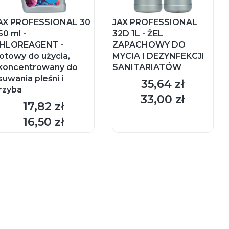
AX PROFESSIONAL 30
JAX PROFESSIONAL
50 ml -
32D 1L - ŻEL
HLOREAGENT -
ZAPACHOWY DO
otowy do użycia,
MYCIA I DEZYNFEKCJI
koncentrowany do
SANITARIATÓW
suwania pleśni i
35,64 zł
Cena
rzyba
33,00 zł
Cena
17,82 zł
Cena
DO KOSZYKA
DO KOSZYKA
16,50 zł
Cena