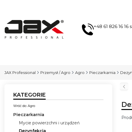
+48 61 826 16 16
JAX Professional
Przemysł / Agro
Agro
Pieczarkarnia
Dezyn
KATEGORIE
De
Wróć do: Agro
Pieczarkarnia
Prod
Mycie powierzchni i urządzeń
Lis
Dezynfekcja