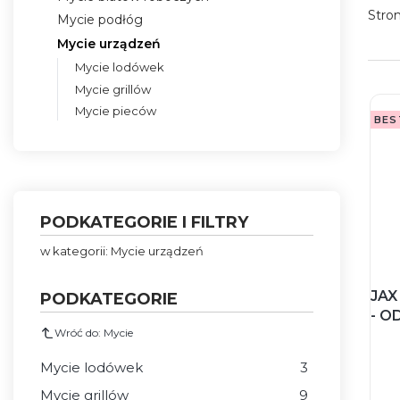
Stro
Mycie podłóg
Mycie urządzeń
Mycie lodówek
Mycie grillów
Mycie pieców
BES
Koniec menu
PODKATEGORIE I FILTRY
w kategorii: Mycie urządzeń
JAX
PODKATEGORIE
- O
Wróć do: Mycie
Mycie lodówek
3
Mycie grillów
9