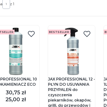
na
z 1
TSELLER
BESTSELLER
B
 PROFESSIONAL 10
JAX PROFESSIONAL 12 -
J
DKAMIENIACZ ECO
PŁYN DO USUWANIA
1
PRZYPALEŃ do
D
30,75 zł
Cena
czyszczenia
P
25,00 zł
Cena
piekarników, okapów,
P
grilli, do przewodów i
D