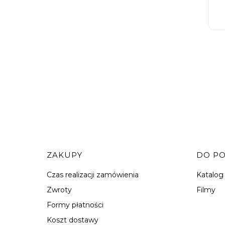
Linki w stopce
ZAKUPY
DO P
Czas realizacji zamówienia
Katalog
Zwroty
Filmy
Formy płatności
Koszt dostawy