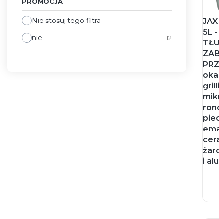
PROMOCJA
Nie stosuj tego filtra
JAX
5L 
nie
12
TŁ
ZAB
PRZ
oka
gril
mik
rond
pie
ema
cer
żar
i a