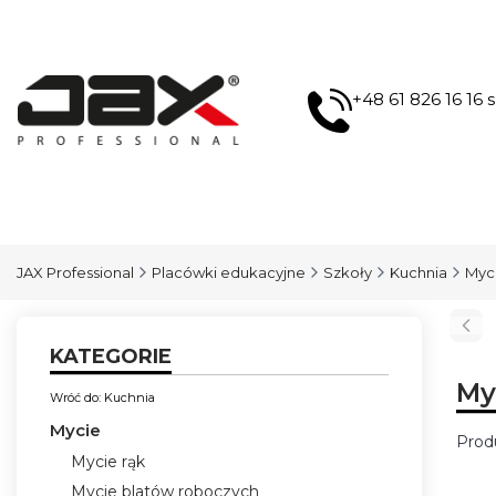
+48 61 826 16 16
JAX Professional
Placówki edukacyjne
Szkoły
Kuchnia
Myc
KATEGORIE
My
Wróć do: Kuchnia
Mycie
Prod
Mycie rąk
Lis
Mycie blatów roboczych