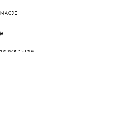
RMACJE
je
ndowane strony