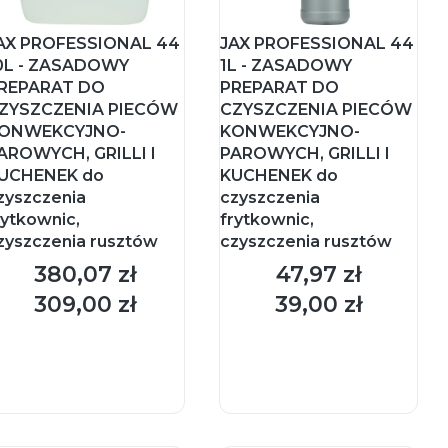
AX PROFESSIONAL 44
JAX PROFESSIONAL 44
0L - ZASADOWY
1L - ZASADOWY
REPARAT DO
PREPARAT DO
ZYSZCZENIA PIECÓW
CZYSZCZENIA PIECÓW
ONWEKCYJNO-
KONWEKCYJNO-
AROWYCH, GRILLI I
PAROWYCH, GRILLI I
UCHENEK do
KUCHENEK do
zyszczenia
czyszczenia
rytkownic,
frytkownic,
zyszczenia rusztów
czyszczenia rusztów
380,07 zł
47,97 zł
Cena
Cena
309,00 zł
39,00 zł
Cena
Cena
DO KOSZYKA
DO KOSZYKA