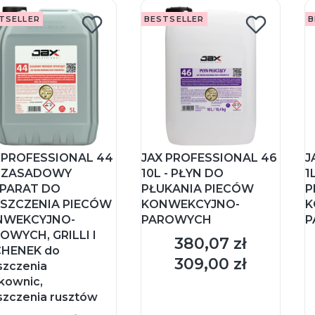
TSELLER
BESTSELLER
B
 PROFESSIONAL 44
JAX PROFESSIONAL 46
J
- ZASADOWY
10L - PŁYN DO
1
PARAT DO
PŁUKANIA PIECÓW
P
SZCZENIA PIECÓW
KONWEKCYJNO-
K
NWEKCYJNO-
PAROWYCH
P
OWYCH, GRILLI I
380,07 zł
Cena
HENEK do
309,00 zł
Cena
szczenia
tkownic,
szczenia rusztów