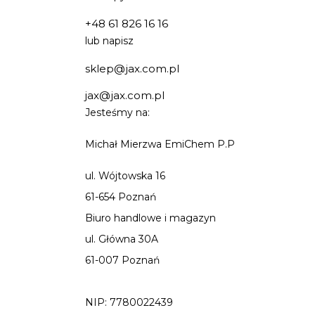
+48 61 826 16 16
lub napisz
sklep@jax.com.pl
jax@jax.com.pl
Jesteśmy na:
Michał Mierzwa EmiChem P.P
ul. Wójtowska 16
61-654 Poznań
Biuro handlowe i magazyn
ul. Główna 30A
61-007 Poznań
NIP: 7780022439