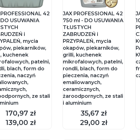
 PROFESSIONAL 42
JAX PROFESSIONAL 42
J
- DO USUWANIA
750 ml - DO USUWANIA
1
USTYCH
TŁUSTYCH
P
RUDZEŃ i
ZABRUDZEŃ i
C
YPALEŃ, mycia
PRZYPALEŃ, mycia
K
pów, piekarników,
okapów, piekarników,
P
li, kuchenek
grilli, kuchenek
K
rofalowych, patelni,
mikrofalowych, patelni,
c
li, blach, form do
rondli, blach, form do
f
czenia, naczyń
pieczenia, naczyń
c
liowanych,
emaliowanych,
amicznych,
ceramicznych,
oodpornych, ze stali
żaroodpornych, ze stali
luminium
i aluminium
170,97 zł
35,67 zł
Cena
Cena
DO KOSZYKA
DO KOSZYKA
139,00 zł
29,00 zł
Cena
Cena