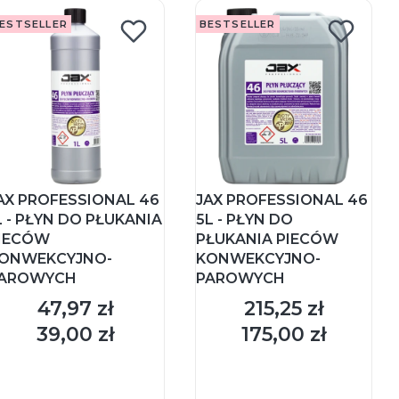
ESTSELLER
BESTSELLER
AX PROFESSIONAL 46
JAX PROFESSIONAL 46
L - PŁYN DO PŁUKANIA
5L - PŁYN DO
IECÓW
PŁUKANIA PIECÓW
ONWEKCYJNO-
KONWEKCYJNO-
AROWYCH
PAROWYCH
47,97 zł
215,25 zł
Cena
Cena
39,00 zł
175,00 zł
Cena
Cena