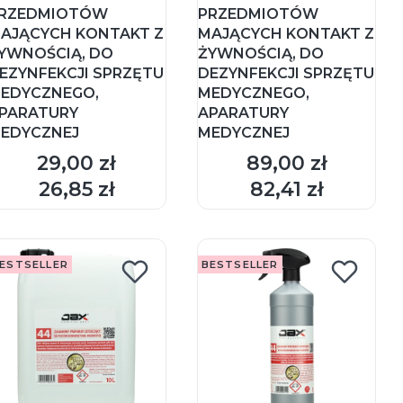
RZEDMIOTÓW
PRZEDMIOTÓW
AJĄCYCH KONTAKT Z
MAJĄCYCH KONTAKT Z
YWNOŚCIĄ, DO
ŻYWNOŚCIĄ, DO
EZYNFEKCJI SPRZĘTU
DEZYNFEKCJI SPRZĘTU
EDYCZNEGO,
MEDYCZNEGO,
PARATURY
APARATURY
EDYCZNEJ
MEDYCZNEJ
29,00 zł
89,00 zł
Cena
Cena
DO KOSZYKA
DO KOSZYKA
26,85 zł
82,41 zł
Cena
Cena
ESTSELLER
BESTSELLER