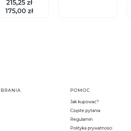
215,25 zł
Cena
DO KOSZYKA
DO KOSZYKA
175,00 zł
Cena
OBRANIA
POMOC
Jak kupować?
Częste pytania
Regulamin
Polityka prywatności