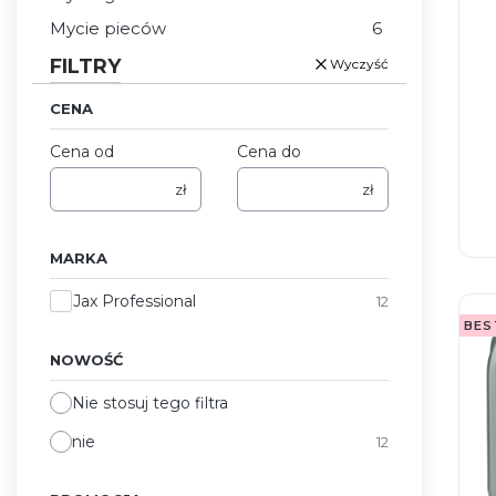
Mycie pieców
6
FILTRY
Wyczyść
CENA
Cena od
Cena do
zł
zł
MARKA
Marka
Jax Professional
12
BES
NOWOŚĆ
Nie stosuj tego filtra
nie
12