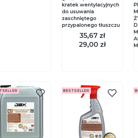
kratek wentylacyjnych
P
do usuwania
M
zaschniętego
Ż
przypalonego tłuszczu
D
M
35,67 zł
Cena
A
29,00 zł
Cena
M
TSELLER
BESTSELLER
B