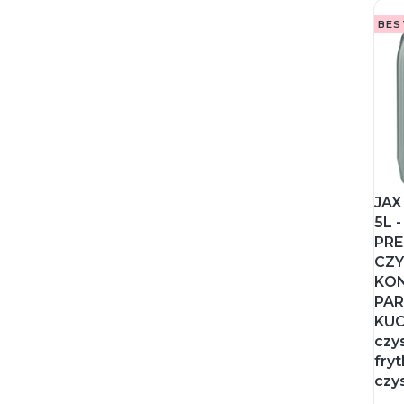
BES
JAX
5L 
PRE
CZY
KO
PAR
KUC
czy
fry
czy