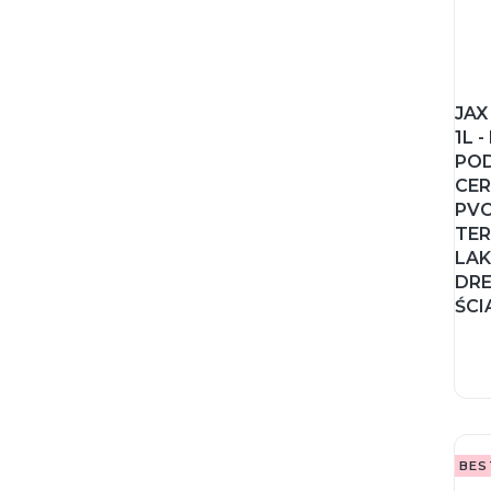
JAX
1L 
PO
CER
PVC
TER
LA
DRE
ŚCI
BES