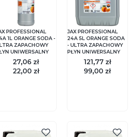
AX PROFESSIONAL
JAX PROFESSIONAL
4A 1L ORANGE SODA -
24A 5L ORANGE SODA
LTRA ZAPACHOWY
- ULTRA ZAPACHOWY
ŁYN UNIWERSALNY
PŁYN UNIWERSALNY
27,06 zł
121,77 zł
Cena
Cena
22,00 zł
99,00 zł
Cena
Cena
DO KOSZYKA
DO KOSZYKA