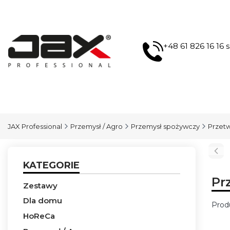
+48 61 826 16 16
JAX Professional
Przemysł / Agro
Przemysł spożywczy
Przet
KATEGORIE
Pr
Zestawy
Dla domu
Prod
HoReCa
Lis