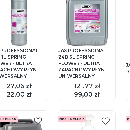
 PROFESSIONAL
JAX PROFESSIONAL
 1L SPRING
24B 5L SPRING
WER - ULTRA
FLOWER - ULTRA
J
PACHOWY PŁYN
ZAPACHOWY PŁYN
1
IWERSALNY
UNIWERSALNY
27,06 zł
121,77 zł
Cena
Cena
DO KOSZYKA
DO KOSZYKA
22,00 zł
99,00 zł
Cena
Cena
TSELLER
BESTSELLER
B