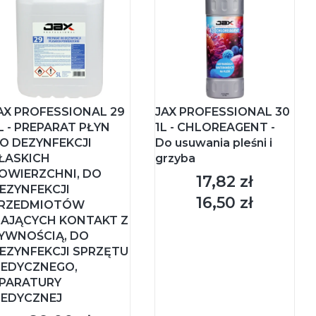
AX PROFESSIONAL 29
JAX PROFESSIONAL 30
L - PREPARAT PŁYN
1L - CHLOREAGENT -
O DEZYNFEKCJI
Do usuwania pleśni i
ŁASKICH
grzyba
OWIERZCHNI, DO
17,82 zł
Cena
EZYNFEKCJI
16,50 zł
Cena
RZEDMIOTÓW
AJĄCYCH KONTAKT Z
YWNOŚCIĄ, DO
EZYNFEKCJI SPRZĘTU
EDYCZNEGO,
PARATURY
EDYCZNEJ