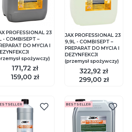
AX PROFESSIONAL 23
JAX PROFESSIONAL 23
L - COMBISEPT –
9,9L - COMBISEPT –
REPARAT DO MYCIA I
PREPARAT DO MYCIA I
EZYNFEKCJI
DEZYNFEKCJI
przemysł spożywczy)
(przemysł spożywczy)
171,72 zł
Cena
322,92 zł
Cena
DO KOSZYKA
DO KOSZYKA
159,00 zł
Cena
299,00 zł
Cena
ESTSELLER
BESTSELLER