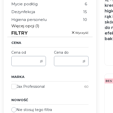
Mycie podłóg
6
kre
hig
Dezynfekcja
15
rąk 
Higiena personelu
10
skó
Więcej opcji (1)
do 
FILTRY
Wyczyść
efe
bak
CENA
Cena od
Cena do
zł
zł
MARKA
BES
Marka
Jax Professional
60
NOWOŚĆ
Nie stosuj tego filtra