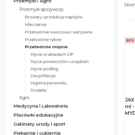
Przemysł / Agro
Stro
Przemysł spożywczy
Browary i produkcja napojów
Mleczarnie
Przetwórnie owocowe i warzywne
Przetwórnie rybne
BES
Przetwórnie mięsne
Mycie w układach CIP
Mycie powierzchni i urządzeń
Mycie podłóg
Dezynfekcja
Higiena personelu
Dodatki
Agro
JAX
Medycyna i Laboratoria
ml 
MYD
Placówki edukacyjne
Gabinety urody i sport
Piekarnie i cukiernie