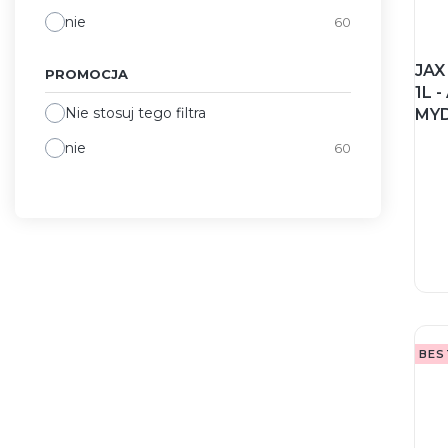
nie
60
JAX
PROMOCJA
1L 
Nie stosuj tego filtra
MYD
nie
60
BES