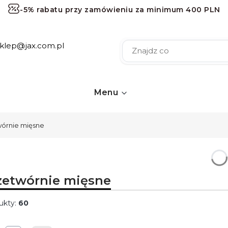
-5% rabatu przy zamówieniu za minimum 400 PLN
-10% rabatu przy zamówieniu za minimum 1000 PLN
sklep@jax.com.pl
-15% rabatu przy zamówieniu za minimum 2000 PLN
-20% rabatu przy zamówieniu za minimum 3000 PLN
Darmowa dostawa przy zamówieniu za minimum 120 
Menu
wórnie mięsne
zetwórnie mięsne
ukty:
60
ta produktów