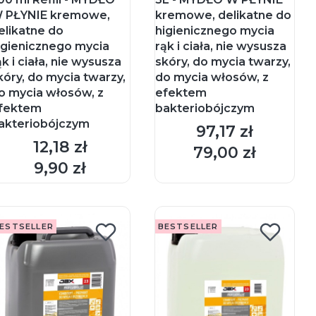
 PŁYNIE kremowe,
kremowe, delikatne do
elikatne do
higienicznego mycia
igienicznego mycia
rąk i ciała, nie wysusza
ąk i ciała, nie wysusza
skóry, do mycia twarzy,
kóry, do mycia twarzy,
do mycia włosów, z
o mycia włosów, z
efektem
fektem
bakteriobójczym
akteriobójczym
97,17 zł
Cena
12,18 zł
Cena
79,00 zł
Cena
DO KOSZYKA
DO KOSZYKA
9,90 zł
Cena
ESTSELLER
BESTSELLER