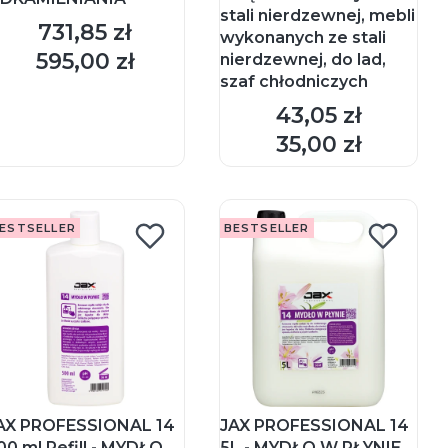
stali nierdzewnej, mebli
731,85 zł
Cena
wykonanych ze stali
595,00 zł
nierdzewnej, do lad,
Cena
szaf chłodniczych
43,05 zł
Cena
DO KOSZYKA
35,00 zł
Cena
ESTSELLER
BESTSELLER
AX PROFESSIONAL 14
JAX PROFESSIONAL 14
00 ml Refill - MYDŁO
5L - MYDŁO W PŁYNIE