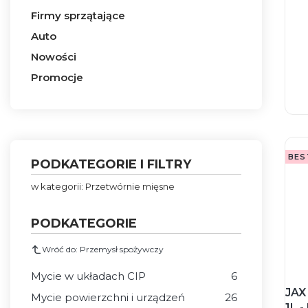
Firmy sprzątające
Auto
Nowości
Promocje
Koniec menu
BES
PODKATEGORIE I FILTRY
w kategorii: Przetwórnie mięsne
PODKATEGORIE
Wróć do: Przemysł spożywczy
Mycie w układach CIP
6
JAX
Mycie powierzchni i urządzeń
26
1L 