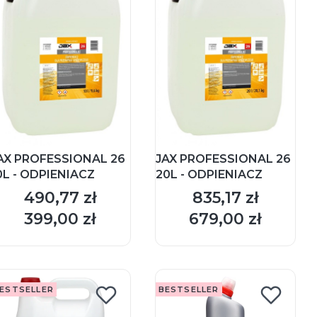
AX PROFESSIONAL 26
JAX PROFESSIONAL 26
0L - ODPIENIACZ
20L - ODPIENIACZ
490,77 zł
835,17 zł
Cena
Cena
399,00 zł
679,00 zł
Cena
Cena
DO KOSZYKA
DO KOSZYKA
ESTSELLER
BESTSELLER