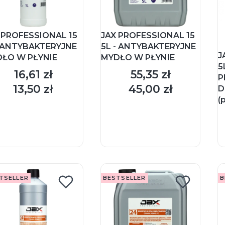
 PROFESSIONAL 15
JAX PROFESSIONAL 15
- ANTYBAKTERYJNE
5L - ANTYBAKTERYJNE
J
ŁO W PŁYNIE
MYDŁO W PŁYNIE
5
16,61 zł
55,35 zł
Cena
Cena
P
13,50 zł
45,00 zł
D
Cena
Cena
(
DO KOSZYKA
DO KOSZYKA
TSELLER
BESTSELLER
B