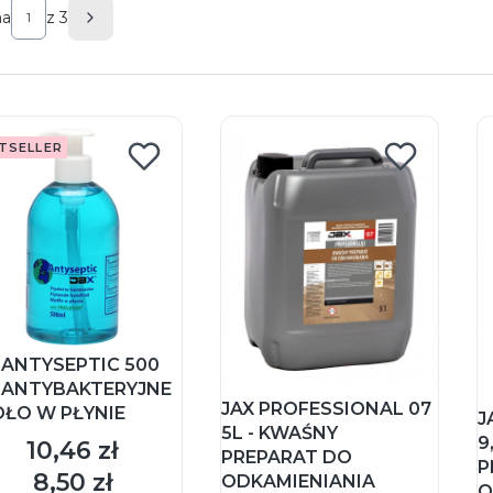
na
z 3
Następne produkty
TSELLER
 ANTYSEPTIC 500
- ANTYBAKTERYJNE
JAX PROFESSIONAL 07
ŁO W PŁYNIE
J
5L - KWAŚNY
9
10,46 zł
Cena
PREPARAT DO
P
8,50 zł
ODKAMIENIANIA
Cena
O