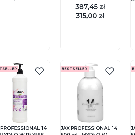
387,45 zł
Cena
315,00 zł
Cena
DO KOSZYKA
DO KOSZYKA
TSELLER
BESTSELLER
B
 PROFESSIONAL 14
JAX PROFESSIONAL 14
J
- MYDŁO W PŁYNIE
500 ml - MYDŁO W
5