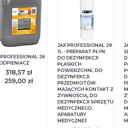
JAX PROFESSIONAL 29
J
1L - PREPARAT PŁYN
5
 PROFESSIONAL 26
DO DEZYNFEKCJI
D
 ODPIENIACZ
PŁASKICH
P
POWIERZCHNI, DO
P
318,57 zł
Cena
DEZYNFEKCJI
D
259,00 zł
Cena
PRZEDMIOTÓW
P
MAJĄCYCH KONTAKT Z
M
ŻYWNOŚCIĄ, DO
Ż
DEZYNFEKCJI SPRZĘTU
D
MEDYCZNEGO,
M
APARATURY
A
MEDYCZNEJ
M