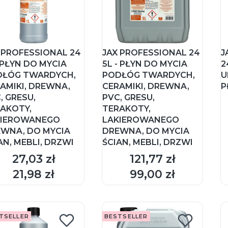
 PROFESSIONAL 24
JAX PROFESSIONAL 24
J
- PŁYN DO MYCIA
5L - PŁYN DO MYCIA
2
DŁÓG TWARDYCH,
PODŁÓG TWARDYCH,
U
AMIKI, DREWNA,
CERAMIKI, DREWNA,
P
, GRESU,
PVC, GRESU,
AKOTY,
TERAKOTY,
KIEROWANEGO
LAKIEROWANEGO
WNA, DO MYCIA
DREWNA, DO MYCIA
AN, MEBLI, DRZWI
ŚCIAN, MEBLI, DRZWI
27,03 zł
121,77 zł
Cena
Cena
DO KOSZYKA
DO KOSZYKA
21,98 zł
99,00 zł
Cena
Cena
TSELLER
BESTSELLER