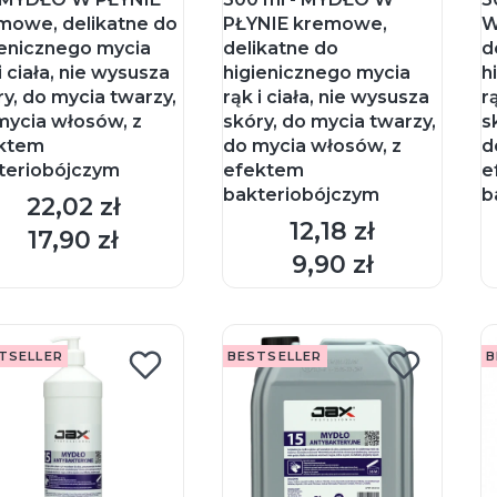
mowe, delikatne do
PŁYNIE kremowe,
W
ienicznego mycia
delikatne do
d
i ciała, nie wysusza
higienicznego mycia
h
ry, do mycia twarzy,
rąk i ciała, nie wysusza
r
mycia włosów, z
skóry, do mycia twarzy,
s
ktem
do mycia włosów, z
d
teriobójczym
efektem
e
bakteriobójczym
b
22,02 zł
Cena
12,18 zł
Cena
17,90 zł
Cena
DO KOSZYKA
DO KOSZYKA
9,90 zł
Cena
TSELLER
BESTSELLER
B