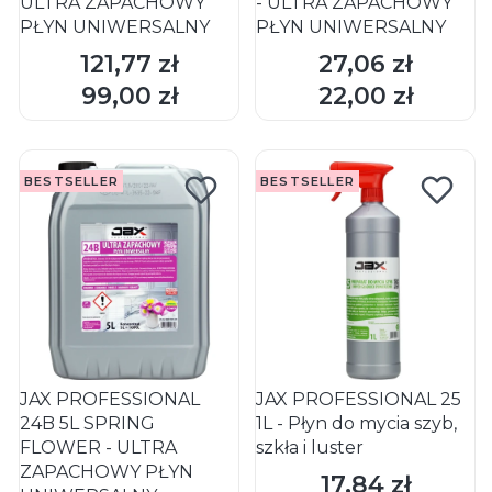
ULTRA ZAPACHOWY
- ULTRA ZAPACHOWY
PŁYN UNIWERSALNY
PŁYN UNIWERSALNY
121,77 zł
27,06 zł
Cena
Cena
DO KOSZYKA
DO KOSZYKA
99,00 zł
22,00 zł
Cena
Cena
BESTSELLER
BESTSELLER
JAX PROFESSIONAL
JAX PROFESSIONAL 25
24B 5L SPRING
1L - Płyn do mycia szyb,
FLOWER - ULTRA
szkła i luster
ZAPACHOWY PŁYN
17,84 zł
Cena