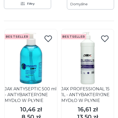
Filtry
Domyślne
Lista produktów
BESTSELLER
BESTSELLER
JAX ANTYSEPTIC 500 ml
JAX PROFESSIONAL 15
- ANTYBAKTERYJNE
1L - ANTYBAKTERYJNE
MYDŁO W PŁYNIE
MYDŁO W PŁYNIE
10,46 zł
16,61 zł
Cena
Cena
DO KOSZYKA
DO KOSZYKA
8,50 zł
13,50 zł
Cena
Cena