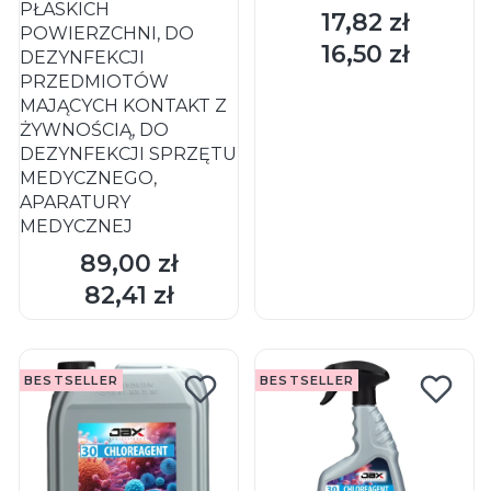
PŁASKICH
17,82 zł
Cena
POWIERZCHNI, DO
16,50 zł
Cena
DEZYNFEKCJI
PRZEDMIOTÓW
MAJĄCYCH KONTAKT Z
ŻYWNOŚCIĄ, DO
DEZYNFEKCJI SPRZĘTU
MEDYCZNEGO,
APARATURY
MEDYCZNEJ
89,00 zł
Cena
DO KOSZYKA
DO KOSZYKA
82,41 zł
Cena
BESTSELLER
BESTSELLER