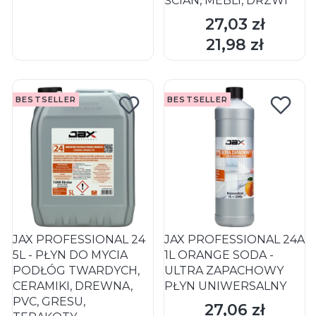
ŚCIAN, MEBLI, DRZWI
27,03 zł
Cena
DO KOSZYKA
DO KOSZYKA
21,98 zł
Cena
BESTSELLER
BESTSELLER
JAX PROFESSIONAL 24
JAX PROFESSIONAL 24A
5L - PŁYN DO MYCIA
1L ORANGE SODA -
PODŁÓG TWARDYCH,
ULTRA ZAPACHOWY
CERAMIKI, DREWNA,
PŁYN UNIWERSALNY
PVC, GRESU,
27,06 zł
Cena