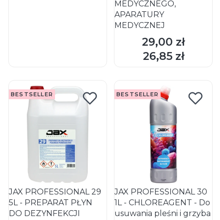
MEDYCZNEGO,
APARATURY
MEDYCZNEJ
29,00 zł
Cena
DO KOSZYKA
DO KOSZYKA
26,85 zł
Cena
BESTSELLER
BESTSELLER
JAX PROFESSIONAL 29
JAX PROFESSIONAL 30
5L - PREPARAT PŁYN
1L - CHLOREAGENT - Do
DO DEZYNFEKCJI
usuwania pleśni i grzyba