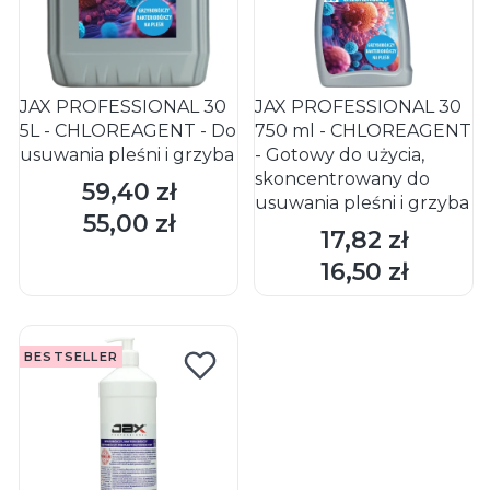
JAX PROFESSIONAL 30
JAX PROFESSIONAL 30
5L - CHLOREAGENT - Do
750 ml - CHLOREAGENT
usuwania pleśni i grzyba
- Gotowy do użycia,
skoncentrowany do
59,40 zł
Cena
usuwania pleśni i grzyba
55,00 zł
Cena
17,82 zł
Cena
DO KOSZYKA
DO KOSZYKA
16,50 zł
Cena
BESTSELLER