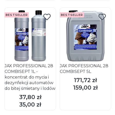
BESTSELLER
BESTSELLER
JAX PROFESSIONAL 28
JAX PROFESSIONAL 28
COMBISEPT 1L -
COMBISEPT 5L
koncentrat do mycia i
171,72 zł
Cena
dezynfekcji automatów
159,00 zł
Cena
do bitej śmietany i lodów
37,80 zł
Cena
DO KOSZYKA
DO KOSZYKA
35,00 zł
Cena