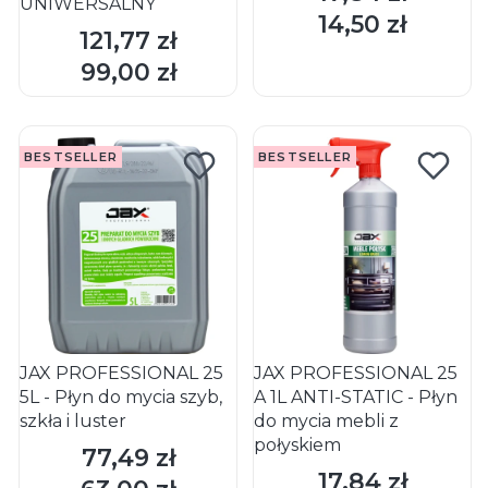
UNIWERSALNY
14,50 zł
Cena
121,77 zł
Cena
DO KOSZYKA
DO KOSZYKA
99,00 zł
Cena
BESTSELLER
BESTSELLER
JAX PROFESSIONAL 25
JAX PROFESSIONAL 25
5L - Płyn do mycia szyb,
A 1L ANTI-STATIC - Płyn
szkła i luster
do mycia mebli z
połyskiem
77,49 zł
Cena
17,84 zł
Cena