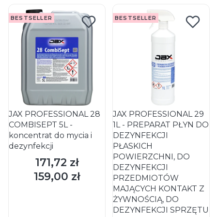
BESTSELLER
BESTSELLER
JAX PROFESSIONAL 28
JAX PROFESSIONAL 29
COMBISEPT 5L -
1L - PREPARAT PŁYN DO
koncentrat do mycia i
DEZYNFEKCJI
dezynfekcji
PŁASKICH
POWIERZCHNI, DO
171,72 zł
Cena
DEZYNFEKCJI
159,00 zł
Cena
PRZEDMIOTÓW
MAJĄCYCH KONTAKT Z
ŻYWNOŚCIĄ, DO
DEZYNFEKCJI SPRZĘTU