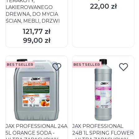
TERAKOTY,
22,00 zł
Cena
LAKIEROWANEGO
DREWNA, DO MYCIA
ŚCIAN, MEBLI, DRZWI
121,77 zł
Cena
DO KOSZYKA
DO KOSZYKA
99,00 zł
Cena
BESTSELLER
BESTSELLER
JAX PROFESSIONAL 24A
JAX PROFESSIONAL
5L ORANGE SODA -
24B 1L SPRING FLOWER