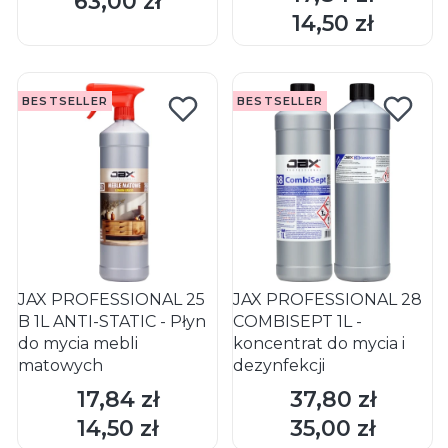
63,00 zł
Cena
DO KOSZYKA
DO KOSZYKA
14,50 zł
Cena
BESTSELLER
BESTSELLER
JAX PROFESSIONAL 25
JAX PROFESSIONAL 28
B 1L ANTI-STATIC - Płyn
COMBISEPT 1L -
do mycia mebli
koncentrat do mycia i
matowych
dezynfekcji
17,84 zł
37,80 zł
Cena
Cena
DO KOSZYKA
DO KOSZYKA
14,50 zł
35,00 zł
Cena
Cena