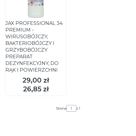
JAX PROFESSIONAL 34
PREMIUM -
WIRUSOBÓJCZY,
BAKTERIOBÓJCZY I
GRZYBOBÓJCZY
PREPARAT
DEZYNFEKCYJNY, DO
RĄK I POWIERZCHNI
29,00 zł
Cena
26,85 zł
Cena
Strona
z 1